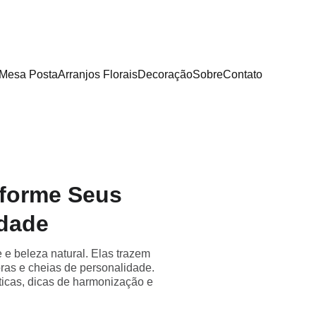
Mesa Posta
Arranjos Florais
Decoração
Sobre
Contato
sforme Seus
idade
 e beleza natural. Elas trazem
ras e cheias de personalidade.
ticas, dicas de harmonização e