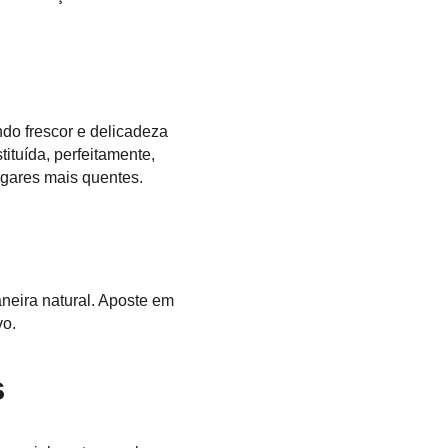
o frescor e delicadeza 
tuída, perfeitamente, 
ugares mais quentes.
eira natural. Aposte em 
vo.
s