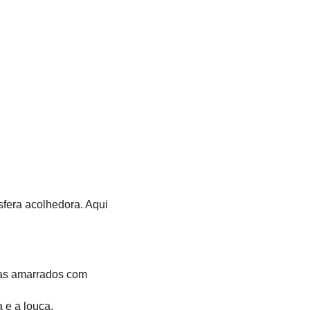
fera acolhedora. Aqui 
as amarrados com 
 e a louça.