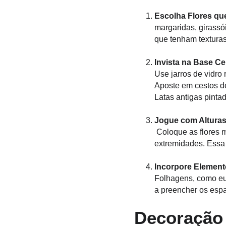
Escolha Flores qu
margaridas, girassó
que tenham texturas
Invista na Base Ce
Use jarros de vidro 
Aposte em cestos de
Latas antigas pinta
Jogue com Altura
 Coloque as flores maiores no centro ou ao fundo, enquanto as menores e mais delicadas devem ficar nas 
extremidades. Essa 
Incorpore Element
Folhagens, como eu
a preencher os espa
Decoração