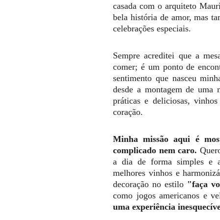
casada com o arquiteto Maur
bela história de amor, mas t
celebrações especiais.
Sempre acreditei que a mes
comer; é um ponto de encontr
sentimento que nasceu minha
desde a montagem de uma me
práticas e deliciosas, vinh
coração.
Minha missão aqui é most
complicado nem caro.
Quero 
a dia de forma simples e a
melhores vinhos e harmonizá-
decoração no estilo
"faça v
como jogos americanos e v
uma experiência inesquecíve