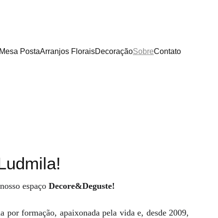
Mesa Posta
Arranjos Florais
Decoração
Sobre
Contato
 Ludmila!
 nosso espaço
Decore&Deguste!
 por formação, apaixonada pela vida e, desde 2009,