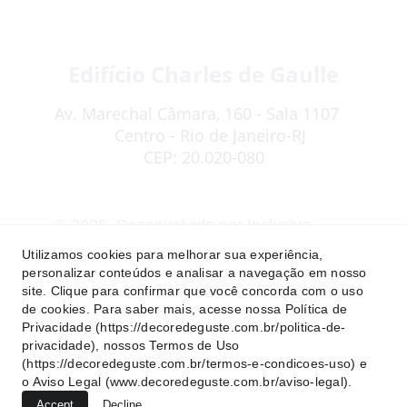
Edifício Charles de Gaulle
Av. Marechal Câmara, 160 - Sala 1107   
   Centro - Rio de Janeiro-RJ
CEP: 20.020-080
© 2025. Desenvolvido por Inclusive . 
Todos os direitos reservados. Acesse os 
Utilizamos cookies para melhorar sua experiência,
Termos e Condições de Uso
, as 
personalizar conteúdos e analisar a navegação em nosso
site. Clique para confirmar que você concorda com o uso
Políticas de Privacidade
 e o 
Aviso Legal
de cookies. Para saber mais, acesse nossa Política de
do site.
Privacidade (https://decoredeguste.com.br/politica-de-
privacidade), nossos Termos de Uso
(https://decoredeguste.com.br/termos-e-condicoes-uso) e
o Aviso Legal (www.decoredeguste.com.br/aviso-legal).
Siga-nos no 
Accept
Decline