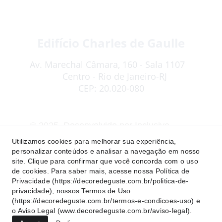
Edifício Charles de Gaulle
Av. Marechal Câmara, 160 - Sala 1107   
   Centro - Rio de Janeiro-RJ
CEP: 20.020-080
© 2025. Desenvolvido por Inclusive . 
Todos os direitos reservados. Acesse os 
Utilizamos cookies para melhorar sua experiência,
Termos e Condições de Uso
, as 
personalizar conteúdos e analisar a navegação em nosso
site. Clique para confirmar que você concorda com o uso
Políticas de Privacidade
 e o 
Aviso Legal
de cookies. Para saber mais, acesse nossa Política de
do site.
Privacidade (https://decoredeguste.com.br/politica-de-
privacidade), nossos Termos de Uso
(https://decoredeguste.com.br/termos-e-condicoes-uso) e
o Aviso Legal (www.decoredeguste.com.br/aviso-legal).
Siga-nos no 